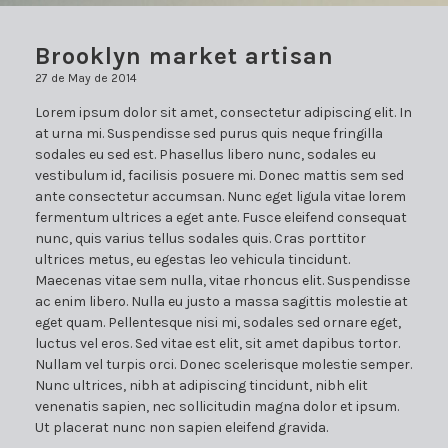
Brooklyn market artisan
27 de May de 2014
Lorem ipsum dolor sit amet, consectetur adipiscing elit. In
at urna mi. Suspendisse sed purus quis neque fringilla
sodales eu sed est. Phasellus libero nunc, sodales eu
vestibulum id, facilisis posuere mi. Donec mattis sem sed
ante consectetur accumsan. Nunc eget ligula vitae lorem
fermentum ultrices a eget ante. Fusce eleifend consequat
nunc, quis varius tellus sodales quis. Cras porttitor
ultrices metus, eu egestas leo vehicula tincidunt.
Maecenas vitae sem nulla, vitae rhoncus elit. Suspendisse
ac enim libero. Nulla eu justo a massa sagittis molestie at
eget quam. Pellentesque nisi mi, sodales sed ornare eget,
luctus vel eros. Sed vitae est elit, sit amet dapibus tortor.
Nullam vel turpis orci. Donec scelerisque molestie semper.
Nunc ultrices, nibh at adipiscing tincidunt, nibh elit
venenatis sapien, nec sollicitudin magna dolor et ipsum.
Ut placerat nunc non sapien eleifend gravida.