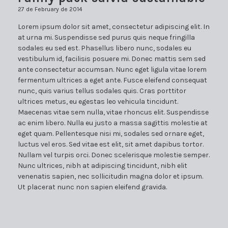
27 de February de 2014
Lorem ipsum dolor sit amet, consectetur adipiscing elit. In
at urna mi. Suspendisse sed purus quis neque fringilla
sodales eu sed est. Phasellus libero nunc, sodales eu
vestibulum id, facilisis posuere mi. Donec mattis sem sed
ante consectetur accumsan. Nunc eget ligula vitae lorem
fermentum ultrices a eget ante. Fusce eleifend consequat
nunc, quis varius tellus sodales quis. Cras porttitor
ultrices metus, eu egestas leo vehicula tincidunt.
Maecenas vitae sem nulla, vitae rhoncus elit. Suspendisse
ac enim libero. Nulla eu justo a massa sagittis molestie at
eget quam. Pellentesque nisi mi, sodales sed ornare eget,
luctus vel eros. Sed vitae est elit, sit amet dapibus tortor.
Nullam vel turpis orci. Donec scelerisque molestie semper.
Nunc ultrices, nibh at adipiscing tincidunt, nibh elit
venenatis sapien, nec sollicitudin magna dolor et ipsum.
Ut placerat nunc non sapien eleifend gravida.