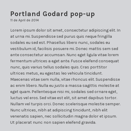
Portland Godard pop-up
11 de April de 2014
Lorem ipsum dolor sit amet, consectetur adipiscing elit. In
at urna mi. Suspendisse sed purus quis neque fringilla
sodales eu sed est. Phasellus libero nunc, sodales eu
vestibulum id, facilisis posuere mi. Donec mattis sem sed
ante consectetur accumsan. Nunc eget ligula vitae lorem
fermentum ultrices a eget ante. Fusce eleifend consequat
nunc, quis varius tellus sodales quis. Cras porttitor
ultrices metus, eu egestas leo vehicula tincidunt.
Maecenas vitae sem nulla, vitae rhoncus elit. Suspendisse
ac enim libero. Nulla eu justo a massa sagittis molestie at
eget quam. Pellentesque nisi mi, sodales sed ornare eget,
luctus vel eros. Sed vitae est elit, sit amet dapibus tortor.
Nullam vel turpis orci. Donec scelerisque molestie semper.
Nunc ultrices, nibh at adipiscing tincidunt, nibh elit
venenatis sapien, nec sollicitudin magna dolor et ipsum.
Ut placerat nunc non sapien eleifend gravida.