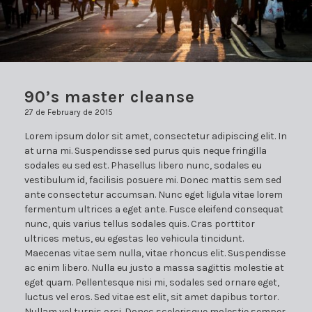
90’s master cleanse
27 de February de 2015
Lorem ipsum dolor sit amet, consectetur adipiscing elit. In
at urna mi. Suspendisse sed purus quis neque fringilla
sodales eu sed est. Phasellus libero nunc, sodales eu
vestibulum id, facilisis posuere mi. Donec mattis sem sed
ante consectetur accumsan. Nunc eget ligula vitae lorem
fermentum ultrices a eget ante. Fusce eleifend consequat
nunc, quis varius tellus sodales quis. Cras porttitor
ultrices metus, eu egestas leo vehicula tincidunt.
Maecenas vitae sem nulla, vitae rhoncus elit. Suspendisse
ac enim libero. Nulla eu justo a massa sagittis molestie at
eget quam. Pellentesque nisi mi, sodales sed ornare eget,
luctus vel eros. Sed vitae est elit, sit amet dapibus tortor.
Nullam vel turpis orci. Donec scelerisque molestie semper.