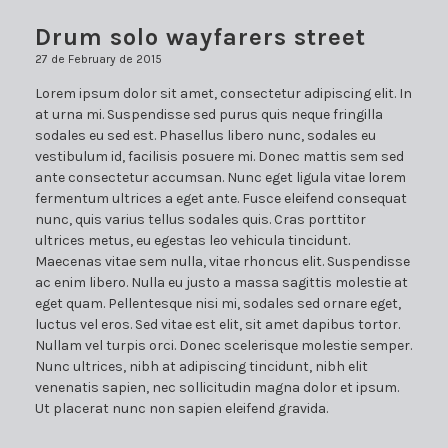
Drum solo wayfarers street
27 de February de 2015
Lorem ipsum dolor sit amet, consectetur adipiscing elit. In
at urna mi. Suspendisse sed purus quis neque fringilla
sodales eu sed est. Phasellus libero nunc, sodales eu
vestibulum id, facilisis posuere mi. Donec mattis sem sed
ante consectetur accumsan. Nunc eget ligula vitae lorem
fermentum ultrices a eget ante. Fusce eleifend consequat
nunc, quis varius tellus sodales quis. Cras porttitor
ultrices metus, eu egestas leo vehicula tincidunt.
Maecenas vitae sem nulla, vitae rhoncus elit. Suspendisse
ac enim libero. Nulla eu justo a massa sagittis molestie at
eget quam. Pellentesque nisi mi, sodales sed ornare eget,
luctus vel eros. Sed vitae est elit, sit amet dapibus tortor.
Nullam vel turpis orci. Donec scelerisque molestie semper.
Nunc ultrices, nibh at adipiscing tincidunt, nibh elit
venenatis sapien, nec sollicitudin magna dolor et ipsum.
Ut placerat nunc non sapien eleifend gravida.