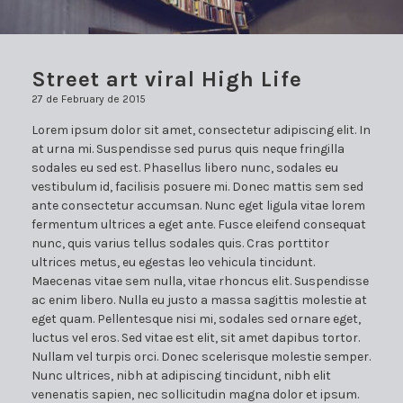
Street art viral High Life
27 de February de 2015
Lorem ipsum dolor sit amet, consectetur adipiscing elit. In
at urna mi. Suspendisse sed purus quis neque fringilla
sodales eu sed est. Phasellus libero nunc, sodales eu
vestibulum id, facilisis posuere mi. Donec mattis sem sed
ante consectetur accumsan. Nunc eget ligula vitae lorem
fermentum ultrices a eget ante. Fusce eleifend consequat
nunc, quis varius tellus sodales quis. Cras porttitor
ultrices metus, eu egestas leo vehicula tincidunt.
Maecenas vitae sem nulla, vitae rhoncus elit. Suspendisse
ac enim libero. Nulla eu justo a massa sagittis molestie at
eget quam. Pellentesque nisi mi, sodales sed ornare eget,
luctus vel eros. Sed vitae est elit, sit amet dapibus tortor.
Nullam vel turpis orci. Donec scelerisque molestie semper.
Nunc ultrices, nibh at adipiscing tincidunt, nibh elit
venenatis sapien, nec sollicitudin magna dolor et ipsum.