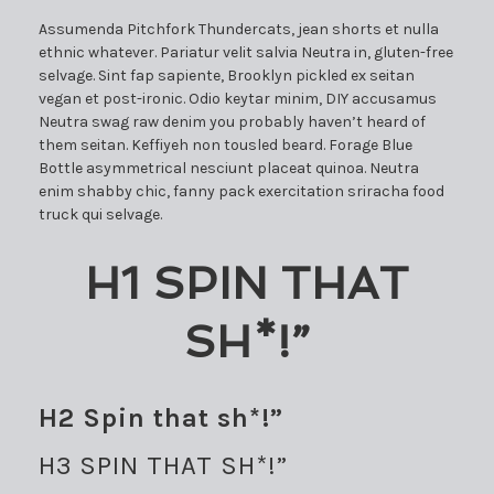
Assumenda Pitchfork Thundercats, jean shorts et nulla
ethnic whatever. Pariatur velit salvia Neutra in, gluten-free
selvage. Sint fap sapiente, Brooklyn pickled ex seitan
vegan et post-ironic. Odio keytar minim, DIY accusamus
Neutra swag raw denim you probably haven’t heard of
them seitan. Keffiyeh non tousled beard. Forage Blue
Bottle asymmetrical nesciunt placeat quinoa. Neutra
enim shabby chic, fanny pack exercitation sriracha food
truck qui selvage.
H1 SPIN THAT
SH*!”
H2 Spin that sh*!”
H3 SPIN THAT SH*!”