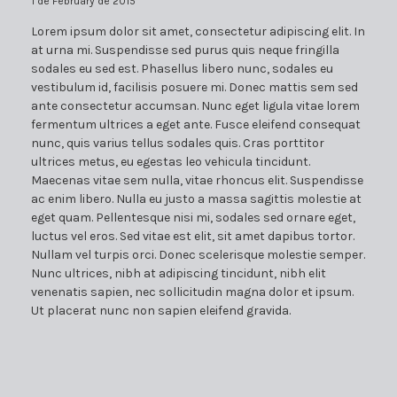
1 de February de 2015
Lorem ipsum dolor sit amet, consectetur adipiscing elit. In
at urna mi. Suspendisse sed purus quis neque fringilla
sodales eu sed est. Phasellus libero nunc, sodales eu
vestibulum id, facilisis posuere mi. Donec mattis sem sed
ante consectetur accumsan. Nunc eget ligula vitae lorem
fermentum ultrices a eget ante. Fusce eleifend consequat
nunc, quis varius tellus sodales quis. Cras porttitor
ultrices metus, eu egestas leo vehicula tincidunt.
Maecenas vitae sem nulla, vitae rhoncus elit. Suspendisse
ac enim libero. Nulla eu justo a massa sagittis molestie at
eget quam. Pellentesque nisi mi, sodales sed ornare eget,
luctus vel eros. Sed vitae est elit, sit amet dapibus tortor.
Nullam vel turpis orci. Donec scelerisque molestie semper.
Nunc ultrices, nibh at adipiscing tincidunt, nibh elit
venenatis sapien, nec sollicitudin magna dolor et ipsum.
Ut placerat nunc non sapien eleifend gravida.