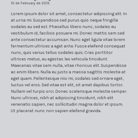
10 de February de 2015
Lorem ipsum dolor sit amet, consectetur adipiscing elit. In
at urna mi. Suspendisse sed purus quis neque fringilla
sodales eu sed est. Phasellus libero nunc, sodales eu
vestibulum id, facilisis posuere mi. Donec mattis sem sed
ante consectetur accumsan. Nunc eget ligula vitae lorem
fermentum ultrices a eget ante. Fusce eleifend consequat
nunc, quis varius tellus sodales quis. Cras porttitor
ultrices metus, eu egestas leo vehicula tincidunt.
Maecenas vitae sem nulla, vitae rhoncus elit. Suspendisse
ac enim libero. Nulla eu justo a massa sagittis molestie at
eget quam. Pellentesque nisi mi, sodales sed ornare eget,
luctus vel eros. Sed vitae est elit, sit amet dapibus tortor.
Nullam vel turpis orci. Donec scelerisque molestie semper.
Nunc ultrices, nibh at adipiscing tincidunt, nibh elit
venenatis sapien, nec sollicitudin magna dolor et ipsum.
Ut placerat nunc non sapien eleifend gravida.