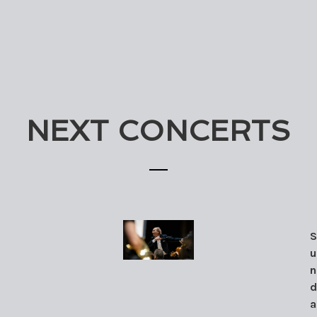
NEXT CONCERTS
u
n
a