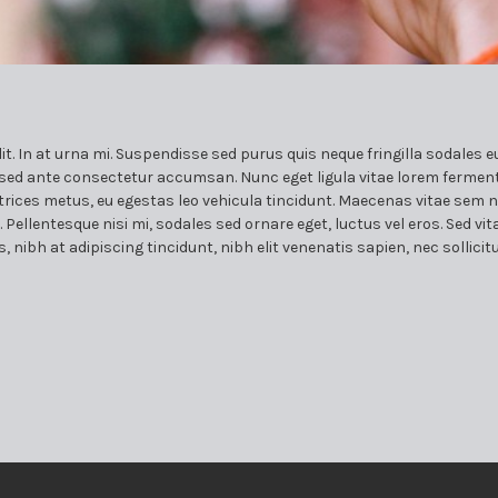
t. In at urna mi. Suspendisse sed purus quis neque fringilla sodales e
m sed ante consectetur accumsan. Nunc eget ligula vitae lorem ferment
ltrices metus, eu egestas leo vehicula tincidunt. Maecenas vitae sem nu
Pellentesque nisi mi, sodales sed ornare eget, luctus vel eros. Sed vita
, nibh at adipiscing tincidunt, nibh elit venenatis sapien, nec sollic